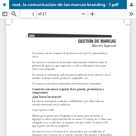
root, la-comunicacion-de-las-marcas-branding - 7.pdf