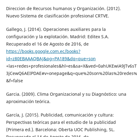
Direccion de Recursos humanos y Organización. (2012).
Nuevo Sistema de clasificación profesional CRTVE.
Gallego, J. (2014). Operaciones auxiliares para la
configuración y la explotación. Madrid: Editex S.A.
Recuperado el 16 de Agosto de 2016, de
https://books.google.com.ec/books?
id=z80EBAAAQBAJ&pg=PA189&dq=que+son
+las+redes+profesionales&hl=es&sa=X&ved=0ahUKEwiA9JTv6
3jCewQ6AEIPDAE#v=onepage&q=que%20son%20las%20redes%2
&f=false
Garcia. (2009). Clima Organizacional y su Diagnóstico: una
aproximación teórica.
García, J. (2015). Publicidad, comunicación y cultura:
Perspectivas teóricas para el estudio de la publicidad
(Primera ed.). Barcelona: Oberta UOC Publishing, SL.
Recuperado el 14 de Agosto de 2016, de