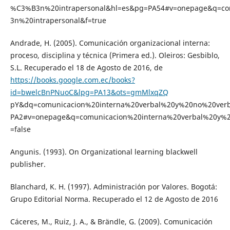
%C3%B3n%20intrapersonal&hl=es&pg=PA54#v=onepage&q=c
3n%20intrapersonal&f=true
Andrade, H. (2005). Comunicación organizacional interna:
proceso, disciplina y técnica (Primera ed.). Oleiros: Gesbiblo,
S.L. Recuperado el 18 de Agosto de 2016, de
https://books.google.com.ec/books?
id=bwelcBnPNuoC&lpg=PA13&ots=gmMlxqZQ
pY&dq=comunicacion%20interna%20verbal%20y%20no%20verb
PA2#v=onepage&q=comunicacion%20interna%20verbal%20y%2
=false
Angunis. (1993). On Organizational learning blackwell
publisher.
Blanchard, K. H. (1997). Administración por Valores. Bogotá:
Grupo Editorial Norma. Recuperado el 12 de Agosto de 2016
Cáceres, M., Ruiz, J. A., & Brändle, G. (2009). Comunicación