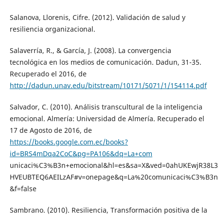
Salanova, Llorenis, Cifre. (2012). Validación de salud y
resiliencia organizacional.
Salaverría, R., & García, J. (2008). La convergencia
tecnológica en los medios de comunicación. Dadun, 31-35.
Recuperado el 2016, de
http://dadun.unav.edu/bitstream/10171/5071/1/154114.pdf
Salvador, C. (2010). Análisis transcultural de la inteligencia
emocional. Almería: Universidad de Almería. Recuperado el
17 de Agosto de 2016, de
https://books.google.com.ec/books?
id=BRS4mDqa2CoC&pg=PA106&dq=La+com
unicaci%C3%B3n+emocional&hl=es&sa=X&ved=0ahUKEwjR38L3
HVEUBTEQ6AEILzAF#v=onepage&q=La%20comunicaci%C3%B3n
&f=false
Sambrano. (2010). Resiliencia, Transformación positiva de la