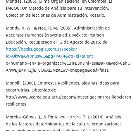
Méndez. (2006). Clima Organizacional en Colombia. El
IMCOC: Un Método de Análisis para su intervención.
Colección de lecciones de Administración. Rosario.
Mondy, R. W., & Noe, R. M. (2005). Administración de
Recursos Humanos (Novena ed.). México: Pearson
Educación. Recuperado el 12 de Agosto de 2016, de
https://books.google.com.ec/books?
id=UkWaAvHmBswC&pg=PA14&dq=el+talent
o+humano+en+la+organizaci%C3%B3n&hl=es&sa=X&ved=0ahU
AhWBJB4KHZJjB_0Q6AEINzAE#v=onepage&q&f=false
Monolli. (2000). Empresas Resilientes, algunas ideas para
construirlas. Obtenido de
http//www.ucema.edu.ar/u/cpcbm/investigacion/resiliencia/e
resilientes
Morelos-Gómez, J., & Fontalvo-Herrera, T. J. (2014). Análisis
de los factores determinantes de la cultura organizacional
en el ambiente empresarial. Unilibre, 10(1), 96-105.