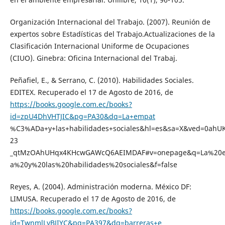
Organización Internacional del Trabajo. (2007). Reunión de
expertos sobre Estadísticas del Trabajo.Actualizaciones de la
Clasificación Internacional Uniforme de Ocupaciones
(CIUO). Ginebra: Oficina Internacional del Trabaj.
Peñafiel, E., & Serrano, C. (2010). Habilidades Sociales.
EDITEX. Recuperado el 17 de Agosto de 2016, de
https://books.google.com.ec/books?
id=zpU4DhVHTJIC&pg=PA30&dq=La+empat
%C3%ADa+y+las+habilidades+sociales&hl=es&sa=X&ved=0ahU
23
_qtMzOAhUHqx4KHcwGAWcQ6AEIMDAF#v=onepage&q=La%20
a%20y%20las%20habilidades%20sociales&f=false
Reyes, A. (2004). Administración moderna. México DF:
LIMUSA. Recuperado el 17 de Agosto de 2016, de
https://books.google.com.ec/books?
id=TwnmlLyBJIYC&pg=PA397&dq=barreras+e