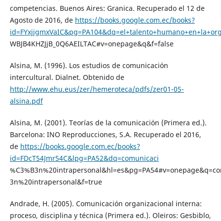
competencias. Buenos Aires: Granica. Recuperado el 12 de
Agosto de 2016, de
https://books.google.com.ec/books?
id=FYxjjgmxVaIC&pg=PA104&dq=el+talento+humano+en+la+o
WBJB4KHZJjB_0Q6AEILTAC#v=onepage&q&f=false
Alsina, M. (1996). Los estudios de comunicación
intercultural. Dialnet. Obtenido de
http://www.ehu.eus/zer/hemeroteca/pdfs/zer01-05-
alsina.pdf
Alsina, M. (2001). Teorías de la comunicación (Primera ed.).
Barcelona: INO Reproducciones, S.A. Recuperado el 2016,
de
https://books.google.com.ec/books?
id=FDcT54Jmr54C&lpg=PA52&dq=comunicaci
%C3%B3n%20intrapersonal&hl=es&pg=PA54#v=onepage&q=c
3n%20intrapersonal&f=true
Andrade, H. (2005). Comunicación organizacional interna:
proceso, disciplina y técnica (Primera ed.). Oleiros: Gesbiblo,