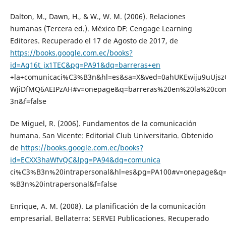
Dalton, M., Dawn, H., & W., W. M. (2006). Relaciones
humanas (Tercera ed.). México DF: Cengage Learning
Editores. Recuperado el 17 de Agosto de 2017, de
https://books.google.com.ec/books?
id=Aq16t_jx1TEC&pg=PA91&dq=barreras+en
+la+comunicaci%C3%B3n&hl=es&sa=X&ved=0ahUKEwiju9uUj
WjiDfMQ6AEIPzAH#v=onepage&q=barreras%20en%20la%20co
3n&f=false
De Miguel, R. (2006). Fundamentos de la comunicación
humana. San Vicente: Editorial Club Universitario. Obtenido
de
https://books.google.com.ec/books?
id=ECXX3haWfvQC&lpg=PA94&dq=comunica
ci%C3%B3n%20intrapersonal&hl=es&pg=PA100#v=onepage&q
%B3n%20intrapersonal&f=false
Enrique, A. M. (2008). La planificación de la comunicación
empresarial. Bellaterra: SERVEI Publicaciones. Recuperado