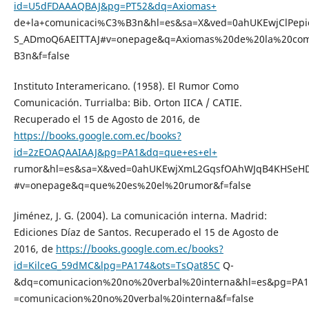
id=U5dFDAAAQBAJ&pg=PT52&dq=Axiomas+
de+la+comunicaci%C3%B3n&hl=es&sa=X&ved=0ahUKEwjClPep
S_ADmoQ6AEITTAJ#v=onepage&q=Axiomas%20de%20la%20co
B3n&f=false
Instituto Interamericano. (1958). El Rumor Como
Comunicación. Turrialba: Bib. Orton IICA / CATIE.
Recuperado el 15 de Agosto de 2016, de
https://books.google.com.ec/books?
id=2zEOAQAAIAAJ&pg=PA1&dq=que+es+el+
rumor&hl=es&sa=X&ved=0ahUKEwjXmL2GqsfOAhWJqB4KHSeH
#v=onepage&q=que%20es%20el%20rumor&f=false
Jiménez, J. G. (2004). La comunicación interna. Madrid:
Ediciones Díaz de Santos. Recuperado el 15 de Agosto de
2016, de
https://books.google.com.ec/books?
id=KilceG_59dMC&lpg=PA174&ots=TsQat85C
Q-
&dq=comunicacion%20no%20verbal%20interna&hl=es&pg=PA
=comunicacion%20no%20verbal%20interna&f=false