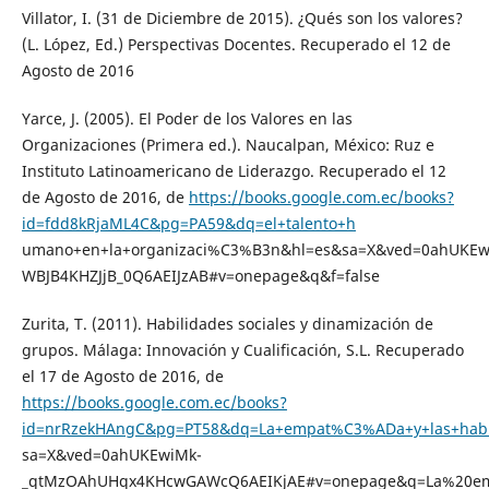
Villator, I. (31 de Diciembre de 2015). ¿Qués son los valores?
(L. López, Ed.) Perspectivas Docentes. Recuperado el 12 de
Agosto de 2016
Yarce, J. (2005). El Poder de los Valores en las
Organizaciones (Primera ed.). Naucalpan, México: Ruz e
Instituto Latinoamericano de Liderazgo. Recuperado el 12
de Agosto de 2016, de
https://books.google.com.ec/books?
id=fdd8kRjaML4C&pg=PA59&dq=el+talento+h
umano+en+la+organizaci%C3%B3n&hl=es&sa=X&ved=0ahUKEw
WBJB4KHZJjB_0Q6AEIJzAB#v=onepage&q&f=false
Zurita, T. (2011). Habilidades sociales y dinamización de
grupos. Málaga: Innovación y Cualificación, S.L. Recuperado
el 17 de Agosto de 2016, de
https://books.google.com.ec/books?
id=nrRzekHAngC&pg=PT58&dq=La+empat%C3%ADa+y+las+habil
sa=X&ved=0ahUKEwiMk-
_qtMzOAhUHqx4KHcwGAWcQ6AEIKjAE#v=onepage&q=La%20e