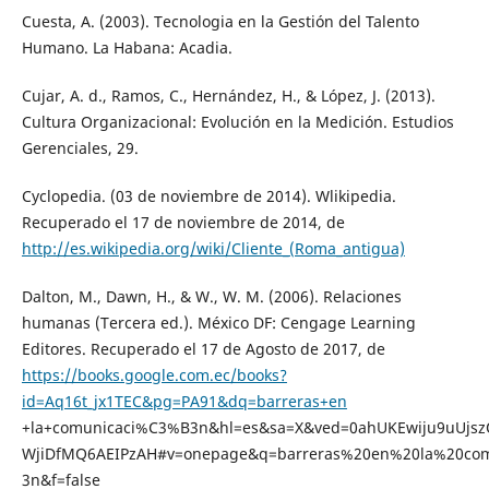
Cuesta, A. (2003). Tecnologia en la Gestión del Talento
Humano. La Habana: Acadia.
Cujar, A. d., Ramos, C., Hernández, H., & López, J. (2013).
Cultura Organizacional: Evolución en la Medición. Estudios
Gerenciales, 29.
Cyclopedia. (03 de noviembre de 2014). Wlikipedia.
Recuperado el 17 de noviembre de 2014, de
http://es.wikipedia.org/wiki/Cliente_(Roma_antigua)
Dalton, M., Dawn, H., & W., W. M. (2006). Relaciones
humanas (Tercera ed.). México DF: Cengage Learning
Editores. Recuperado el 17 de Agosto de 2017, de
https://books.google.com.ec/books?
id=Aq16t_jx1TEC&pg=PA91&dq=barreras+en
+la+comunicaci%C3%B3n&hl=es&sa=X&ved=0ahUKEwiju9uUj
WjiDfMQ6AEIPzAH#v=onepage&q=barreras%20en%20la%20co
3n&f=false