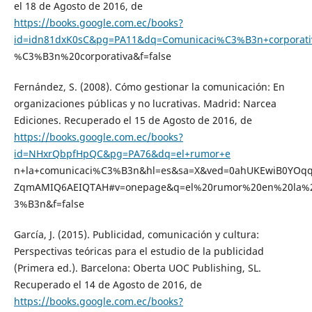
el 18 de Agosto de 2016, de
https://books.google.com.ec/books?
id=idn81dxK0sC&pg=PA11&dq=Comunicaci%C3%B3n+corporat
%C3%B3n%20corporativa&f=false
Fernández, S. (2008). Cómo gestionar la comunicación: En
organizaciones públicas y no lucrativas. Madrid: Narcea
Ediciones. Recuperado el 15 de Agosto de 2016, de
https://books.google.com.ec/books?
id=NHxrQbpfHpQC&pg=PA76&dq=el+rumor+e
n+la+comunicaci%C3%B3n&hl=es&sa=X&ved=0ahUKEwiB0YOq
ZqmAMIQ6AEIQTAH#v=onepage&q=el%20rumor%20en%20la%2
3%B3n&f=false
García, J. (2015). Publicidad, comunicación y cultura:
Perspectivas teóricas para el estudio de la publicidad
(Primera ed.). Barcelona: Oberta UOC Publishing, SL.
Recuperado el 14 de Agosto de 2016, de
https://books.google.com.ec/books?