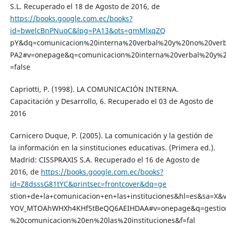
S.L. Recuperado el 18 de Agosto de 2016, de
https://books.google.com.ec/books?
id=bwelcBnPNuoC&lpg=PA13&ots=gmMlxqZQ
pY&dq=comunicacion%20interna%20verbal%20y%20no%20verb
PA2#v=onepage&q=comunicacion%20interna%20verbal%20y%2
=false
Capriotti, P. (1998). LA COMUNICACIÓN INTERNA.
Capacitación y Desarrollo, 6. Recuperado el 03 de Agosto de
2016
Carnicero Duque, P. (2005). La comunicación y la gestión de
la información en la sinstituciones educativas. (Primera ed.).
Madrid: CISSPRAXIS S.A. Recuperado el 16 de Agosto de
2016, de
https://books.google.com.ec/books?
id=Z8dsssG81tYC&printsec=frontcover&dq=ge
stion+de+la+comunicacion+en+las+instituciones&hl=es&sa=X
YOV_MTOAhWHXh4KHf5tBeQQ6AEIHDAA#v=onepage&q=gestio
%20comunicacion%20en%20las%20instituciones&f=fal