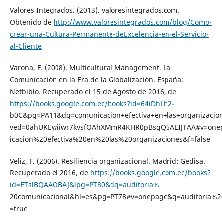
Valores Integrados. (2013). valoresintegrados.com.
Obtenido de
http://www.valoresintegrados.com/blog/Como-
crear-una-Cultura-Permanente-deExcelencia-en-el-Servicio-
al-Cliente
Varona, F. (2008). Multicultural Management. La
Comunicación en la Era de la Globalización. España:
Netbiblo. Recuperado el 15 de Agosto de 2016, de
https://books.google.com.ec/books?id=64iDhLh2-
b0C&pg=PA11&dq=comunicacion+efectiva+en+las+organizacio
ved=0ahUKEwiiwr7kvsfOAhXMmR4KHR0pBsgQ6AEIJTAA#v=on
icacion%20efectiva%20en%20las%20organizaciones&f=false
Veliz, F. (2006). Resiliencia organizacional. Madrid: Gedisa.
Recuperado el 2016, de
https://books.google.com.ec/books?
id=ETslBQAAQBAJ&lpg=PT80&dq=auditoria%
20comunicacional&hl=es&pg=PT78#v=onepage&q=auditoria%2
=true