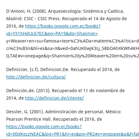
D'Antoni, H. (2008). Arqueoecología: Sistémica y Caótica.
Madrid: CSIC - CSIC Press. Recuperado el 14 de Agosto de
2016, de
https://books.google.com.ec/books?
id=YX1hHdUc67EC&pg=PA19&dq=Shannon+
y+Weaver+en+su+famosa+teor%C3%ADa+matem%C3%A1tica+d
ci%C3%B3n&hl=es&sa=X&ved=0ahUKEwjK3Lj_58bOAhXKWh4K
ILTAE#v=onepage&q=Shannon%20y%20Weaver%20en%20su%2
Definicion. (s.f). Definicion.De. Recuperado el 2014, de
http://definicion.de/cultura/
Definición.de. (2013). Recuperado el 11 de noviembre de
2014, de
http://definicion.de/cliente/
Dessler, G. (2001). Administración de personal. México:
Pearson Prentice Hall. Recuperado el 2016, de
https://books.google.com.ec/books?
id=00dKezzNEAC&lpg=PR1&hl=es&pg=PR2#v=onepage&q&f=fal