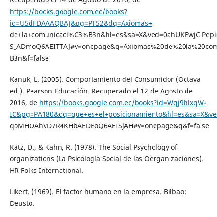
https://books.google.com.ec/books?
id=U5dFDAAAQBAJ&pg=PT52&dq=Axiomas+
de+la+comunicaci%C3%B3n&hl=es&sa=X&ved=0ahUKEwjClPep
S_ADmoQ6AEITTAJ#v=onepage&q=Axiomas%20de%20la%20co
B3n&f=false
Kanuk, L. (2005). Comportamiento del Consumidor (Octava
ed.). Pearson Educación. Recuperado el 12 de Agosto de
2016, de
https://books.google.com.ec/books?id=Wqj9hlxqW-
IC&pg=PA180&dq=que+es+el+posicionamiento&hl=es&sa=X&v
qoMHOAhVD7R4KHbAEDEoQ6AEISjAH#v=onepage&q&f=false
Katz, D., & Kahn, R. (1978). The Social Psychology of
organizations (La Psicología Social de las Oerganizaciones).
HR Folks International.
Likert. (1969). El factor humano en la empresa. Bilbao:
Deusto.