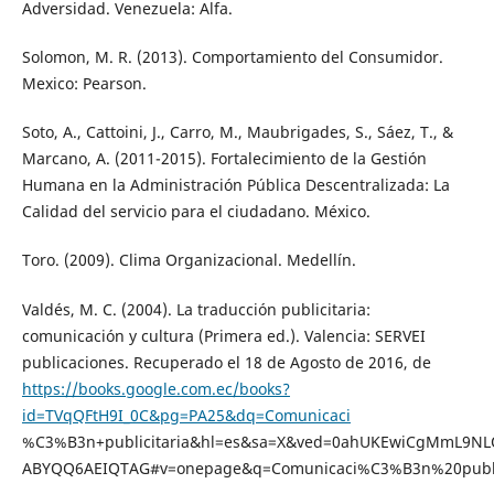
Adversidad. Venezuela: Alfa.
Solomon, M. R. (2013). Comportamiento del Consumidor.
Mexico: Pearson.
Soto, A., Cattoini, J., Carro, M., Maubrigades, S., Sáez, T., &
Marcano, A. (2011-2015). Fortalecimiento de la Gestión
Humana en la Administración Pública Descentralizada: La
Calidad del servicio para el ciudadano. México.
Toro. (2009). Clima Organizacional. Medellín.
Valdés, M. C. (2004). La traducción publicitaria:
comunicación y cultura (Primera ed.). Valencia: SERVEI
publicaciones. Recuperado el 18 de Agosto de 2016, de
https://books.google.com.ec/books?
id=TVqQFtH9I_0C&pg=PA25&dq=Comunicaci
%C3%B3n+publicitaria&hl=es&sa=X&ved=0ahUKEwiCgMmL9N
ABYQQ6AEIQTAG#v=onepage&q=Comunicaci%C3%B3n%20publici