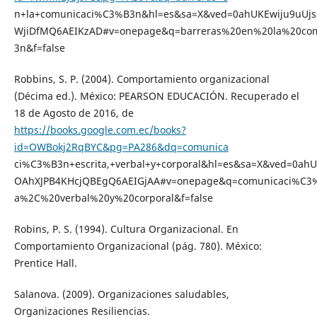
n+la+comunicaci%C3%B3n&hl=es&sa=X&ved=0ahUKEwiju9uU
WjiDfMQ6AEIKzAD#v=onepage&q=barreras%20en%20la%20co
3n&f=false
Robbins, S. P. (2004). Comportamiento organizacional
(Décima ed.). México: PEARSON EDUCACIÓN. Recuperado el
18 de Agosto de 2016, de
https://books.google.com.ec/books?
id=OWBokj2RqBYC&pg=PA286&dq=comunica
ci%C3%B3n+escrita,+verbal+y+corporal&hl=es&sa=X&ved=0ah
OAhXJPB4KHcjQBEgQ6AEIGjAA#v=onepage&q=comunicaci%C3%
a%2C%20verbal%20y%20corporal&f=false
Robins, P. S. (1994). Cultura Organizacional. En
Comportamiento Organizacional (pág. 780). México:
Prentice Hall.
Salanova. (2009). Organizaciones saludables,
Organizaciones Resiliencias.