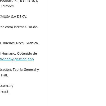
, Poupart, R., & Simard, J.
 Editores.
 LIMUSA S.A DE CV.
teco.com/ normas-iso-de-
. Buenos Aires: Granica.
tal Humano. Obtenido de
ividad-y-gestion.php
ración: Teoría General y
 Hall.
a.com.ar/
les/2_