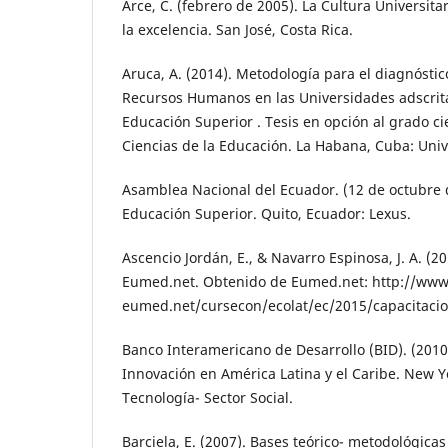
Arce, C. (febrero de 2005). La Cultura Universita
la excelencia. San José, Costa Rica.
Aruca, A. (2014). Metodología para el diagnóstic
Recursos Humanos en las Universidades adscrita
Educación Superior . Tesis en opción al grado ci
Ciencias de la Educación. La Habana, Cuba: Uni
Asamblea Nacional del Ecuador. (12 de octubre 
Educación Superior. Quito, Ecuador: Lexus.
Ascencio Jordán, E., & Navarro Espinosa, J. A. (2
Eumed.net. Obtenido de Eumed.net: http://www
eumed.net/cursecon/ecolat/ec/2015/capacitaci
Banco Interamericano de Desarrollo (BID). (2010)
Innovación en América Latina y el Caribe. New Yo
Tecnología- Sector Social.
Barciela, E. (2007). Bases teórico- metodológica