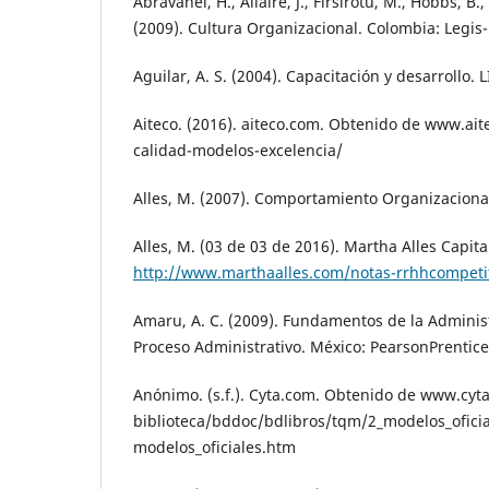
Abravanel, H., Allaire, J., Firsirotu, M., Hobbs, B.
(2009). Cultura Organizacional. Colombia: Legis-
Aguilar, A. S. (2004). Capacitación y desarrollo.
Aiteco. (2016). aiteco.com. Obtenido de www.ai
calidad-modelos-excelencia/
Alles, M. (2007). Comportamiento Organizacional
Alles, M. (03 de 03 de 2016). Martha Alles Capi
http://www.marthaalles.com/notas-rrhhcompetit
Amaru, A. C. (2009). Fundamentos de la Administ
Proceso Administrativo. México: PearsonPrentice
Anónimo. (s.f.). Cyta.com. Obtenido de www.cyt
biblioteca/bddoc/bdlibros/tqm/2_modelos_oficia
modelos_oficiales.htm